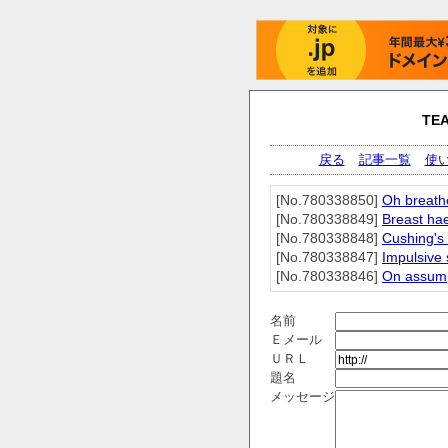
TE
戻る
記事一覧
使
[No.780338850]
Oh breath
[No.780338849]
Breast ha
[No.780338848]
Cushing's 
[No.780338847]
Impulsive 
[No.780338846]
On assump
名前
Ｅメール
ＵＲＬ
題名
メッセージ