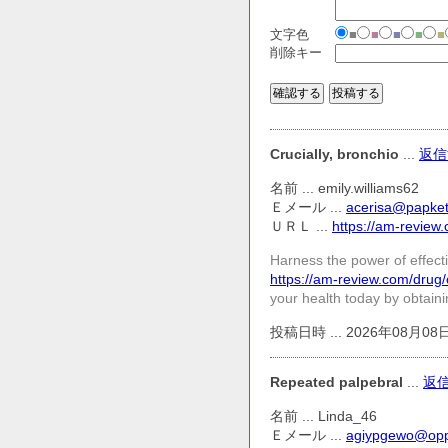
文字色
■
■
■
■
■
削除キー
Crucially, bronchio
...
返信
名前 ... emily.williams62
Ｅメール ...
acerisa@papke
ＵＲＬ ...
https://am-review
Harness the power of effecti
https://am-review.com/drug
your health today by obtaini
投稿日時 ... 2026年08月08日(S
Repeated palpebral
...
返
名前 ... Linda_46
Ｅメール ...
agiypgewo@op