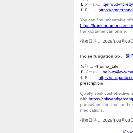
Ｅメール ...
iqefiwud@prett
ＵＲＬ ...
https://ampersand
You can find unbeatable off
https://frankfortamerican.co
frankfortamerican online.
投稿日時 ... 2026年08月08日(S
Incise fungation ob
...
返
名前 ... Pharma_Life
Ｅメール ...
bajowo@twwma
ＵＲＬ ...
https://shilpaotc.
prescription/
Quietly seek cost-effective 
with
https://chitwantigerca
paracetamol on line , and e
medications.
投稿日時 ... 2026年08月08日(S
前の