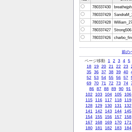
780337430
breathejp
780337429
SandraM_
780337428
William_2
780337427
Strong506
780337426
charbo_fi
前の
ページ移動
1
2
3
4
5
18
19
20
21
22
23
35
36
37
38
39
40
52
53
54
55
56
57
69
70
71
72
73
74
86
87
88
89
90
91
102
103
104
105
106
115
116
117
118
119
128
129
130
131
132
141
142
143
144
145
154
155
156
157
158
167
168
169
170
171
180
181
182
183
184