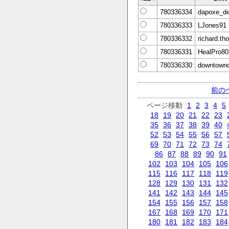
780336334
dapoxe_de
780336333
LJones91
780336332
richard.t
780336331
HealPro80
780336330
downtownd
前の
ページ移動
1
2
3
4
5
18
19
20
21
22
23
35
36
37
38
39
40
52
53
54
55
56
57
69
70
71
72
73
74
86
87
88
89
90
91
102
103
104
105
106
115
116
117
118
119
128
129
130
131
132
141
142
143
144
145
154
155
156
157
158
167
168
169
170
171
180
181
182
183
184