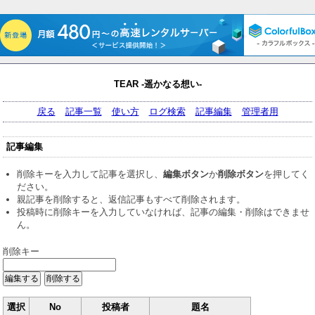
TEAR -遥かなる想い-
戻る
記事一覧
使い方
ログ検索
記事編集
管理者用
記事編集
削除キーを入力して記事を選択し、
編集ボタン
か
削除ボタン
を押してく
ださい。
親記事を削除すると、返信記事もすべて削除されます。
投稿時に削除キーを入力していなければ、記事の編集・削除はできませ
ん。
削除キー
選択
No
投稿者
題名