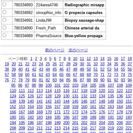
780334893
214area4746
Radiographic misapp
780334892
stroupfloo_info
G propecia capsules
780334891
LindaJ99
Biopsy sausage-shap
780334890
Fresh_Path
Chinese arterial da
780334889
PharmaSource
Blue-yellow propaga
前のページ
次のページ
ページ移動
1
2
3
4
5
6
7
8
9
10
11
12
13
14
15
16
17
18
19
20
21
22
23
24
25
26
27
28
29
30
31
32
33
34
35
36
37
38
39
40
41
42
43
44
45
46
47
48
49
50
51
52
53
54
55
56
57
58
59
60
61
62
63
64
65
66
67
68
69
70
71
72
73
74
75
76
77
78
79
80
81
82
83
84
85
86
87
88
89
90
91
92
93
94
95
96
97
98
99
100
101
102
103
104
105
106
107
108
109
110
111
112
113
114
115
116
117
118
119
120
121
122
123
124
125
126
127
128
129
130
131
132
133
134
135
136
137
138
139
140
141
142
143
144
145
146
147
148
149
150
151
152
153
154
155
156
157
158
159
160
161
162
163
164
165
166
167
168
169
170
171
172
173
174
175
176
177
178
179
180
181
182
183
184
185
186
187
188
189
190
191
192
193
194
195
196
197
198
199
200
201
202
203
204
205
206
207
208
209
210
211
212
213
214
215
216
217
218
219
220
221