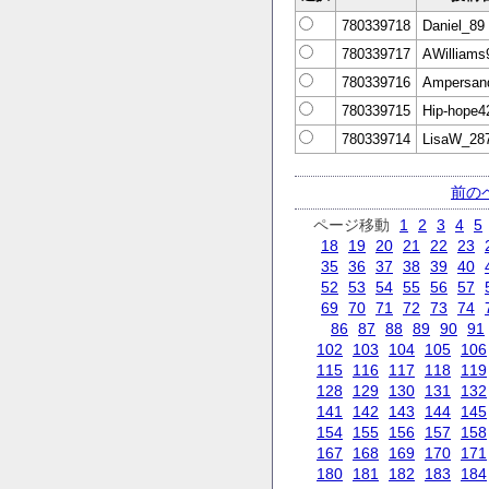
780339718
Daniel_89
780339717
AWilliams
780339716
Ampersan
780339715
Hip-hope4
780339714
LisaW_28
前の
ページ移動
1
2
3
4
5
18
19
20
21
22
23
35
36
37
38
39
40
52
53
54
55
56
57
69
70
71
72
73
74
86
87
88
89
90
91
102
103
104
105
106
115
116
117
118
119
128
129
130
131
132
141
142
143
144
145
154
155
156
157
158
167
168
169
170
171
180
181
182
183
184