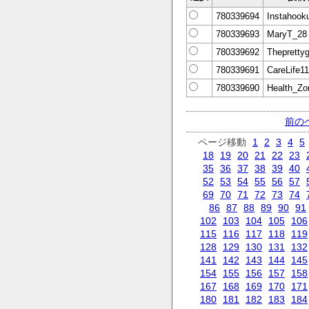
780339694
Instahook
780339693
MaryT_28
780339692
Thepretty
780339691
CareLife11
780339690
Health_Zo
前の
ページ移動
1
2
3
4
5
18
19
20
21
22
23
35
36
37
38
39
40
52
53
54
55
56
57
69
70
71
72
73
74
86
87
88
89
90
91
102
103
104
105
106
115
116
117
118
119
128
129
130
131
132
141
142
143
144
145
154
155
156
157
158
167
168
169
170
171
180
181
182
183
184