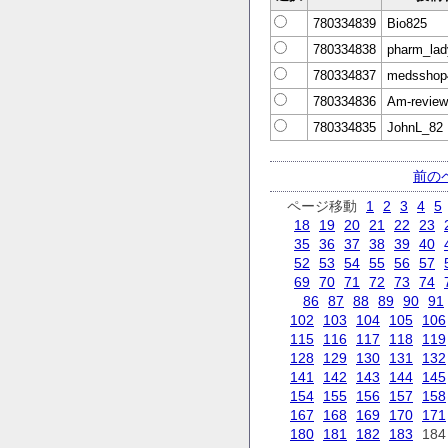
780334839
Bio825
780334838
pharm_lad
780334837
medsshop
780334836
Am-revie
780334835
JohnL_82
前の
ページ移動
1
2
3
4
5
18
19
20
21
22
23
35
36
37
38
39
40
52
53
54
55
56
57
69
70
71
72
73
74
86
87
88
89
90
91
102
103
104
105
106
115
116
117
118
119
128
129
130
131
132
141
142
143
144
145
154
155
156
157
158
167
168
169
170
171
180
181
182
183
184