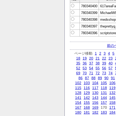
780340400
617areaF
780340399
MichaelW
780340398
medsshop
780340397
theprettyg
780340396
scriptstor
前の
ページ移動
1
2
3
4
5
18
19
20
21
22
23
35
36
37
38
39
40
52
53
54
55
56
57
69
70
71
72
73
74
86
87
88
89
90
91
102
103
104
105
106
115
116
117
118
119
128
129
130
131
132
141
142
143
144
145
154
155
156
157
158
167
168
169
170
171
180
181
182
183
184