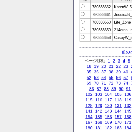
780333662
KarenW_5
780333661
JessicaB
780333660
Life_Zone
780333659
214area_i
780333658
CaseyW_
前の
ページ移動
1
2
3
4
5
18
19
20
21
22
23
35
36
37
38
39
40
52
53
54
55
56
57
69
70
71
72
73
74
86
87
88
89
90
91
102
103
104
105
106
115
116
117
118
119
128
129
130
131
132
141
142
143
144
145
154
155
156
157
158
167
168
169
170
171
180
181
182
183
184