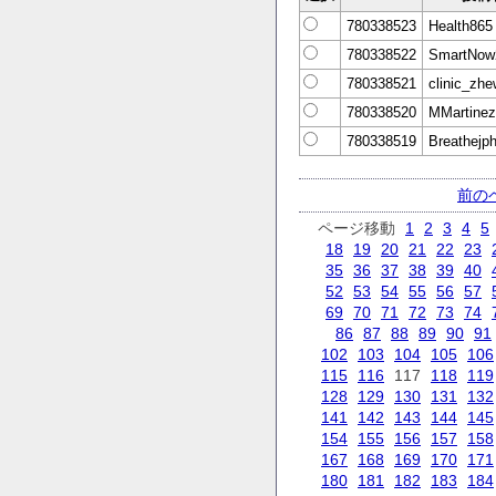
780338523
Health865
780338522
SmartNow
780338521
clinic_zhe
780338520
MMartine
780338519
Breathejp
前の
ページ移動
1
2
3
4
5
18
19
20
21
22
23
35
36
37
38
39
40
52
53
54
55
56
57
69
70
71
72
73
74
86
87
88
89
90
91
102
103
104
105
106
115
116
117
118
119
128
129
130
131
132
141
142
143
144
145
154
155
156
157
158
167
168
169
170
171
180
181
182
183
184